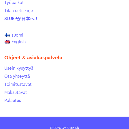
Työpaikat
Tilaa uutiskirje
SLURPが日本へ！
suomi
English
Ohjeet & asiakaspalvelu
Usein kysyttyä
Ota yhteyttä
Toimitustavat
Maksutavat
Palautus
© 2026 Oy Slurp Ab