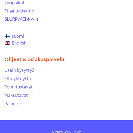
Työpaikat
Tilaa uutiskirje
SLURPが日本へ！
suomi
English
Ohjeet & asiakaspalvelu
Usein kysyttyä
Ota yhteyttä
Toimitustavat
Maksutavat
Palautus
© 2026 Oy Slurp Ab