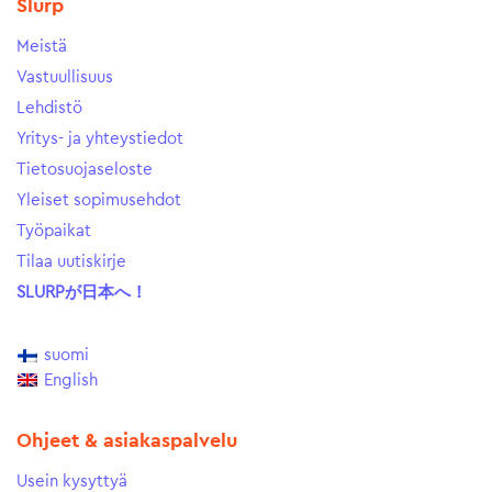
Slurp
Meistä
Vastuullisuus
Lehdistö
Yritys- ja yhteystiedot
Tietosuojaseloste
Yleiset sopimusehdot
Työpaikat
Tilaa uutiskirje
SLURPが日本へ！
suomi
English
Ohjeet & asiakaspalvelu
Usein kysyttyä