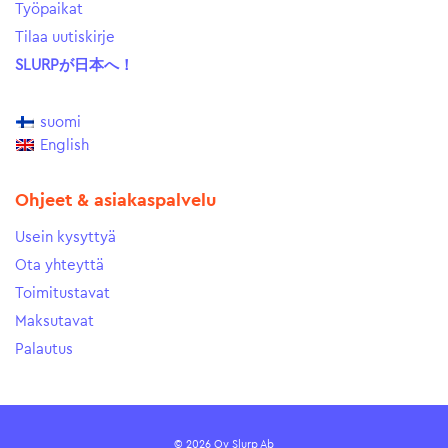
Työpaikat
Tilaa uutiskirje
SLURPが日本へ！
suomi
English
Ohjeet & asiakaspalvelu
Usein kysyttyä
Ota yhteyttä
Toimitustavat
Maksutavat
Palautus
© 2026 Oy Slurp Ab