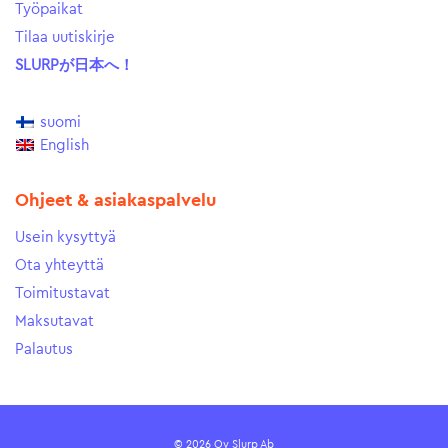
Työpaikat
Tilaa uutiskirje
SLURPが日本へ！
suomi
English
Ohjeet & asiakaspalvelu
Usein kysyttyä
Ota yhteyttä
Toimitustavat
Maksutavat
Palautus
© 2026 Oy Slurp Ab