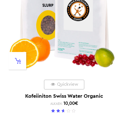
Quickview
Kofeiiniton Swiss Water Organic
10,00
€
ALKAEN:
2.5
/ 5