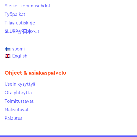
Yleiset sopimusehdot
Työpaikat
Tilaa uutiskirje
SLURPが日本へ！
suomi
English
Ohjeet & asiakaspalvelu
Usein kysyttyä
Ota yhteyttä
Toimitustavat
Maksutavat
Palautus