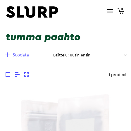
0
tumma paahto
Suodata
1 product