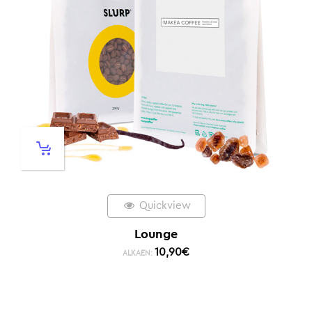
Quickview
Lounge
10,90
€
ALKAEN: