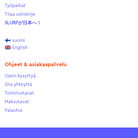
Työpaikat
Tilaa uutiskirje
SLURPが日本へ！
suomi
English
Ohjeet & asiakaspalvelu
Usein kysyttyä
Ota yhteyttä
Toimitustavat
Maksutavat
Palautus