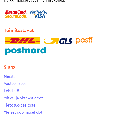
Kaikki maksutavat ilman lisäkuluja.
Toimitustavat
Slurp
Meistä
Vastuullisuus
Lehdistö
Yritys- ja yhteystiedot
Tietosuojaseloste
Yleiset sopimusehdot