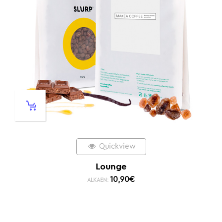
Quickview
Lounge
10,90
€
ALKAEN: