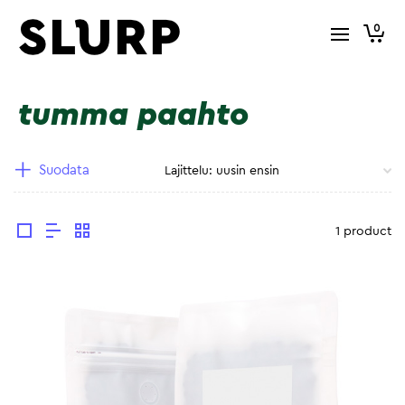
0
tumma paahto
Suodata
1 product