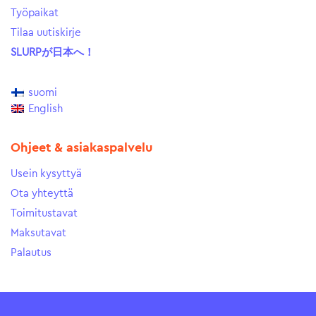
Työpaikat
Tilaa uutiskirje
SLURPが日本へ！
suomi
English
Ohjeet & asiakaspalvelu
Usein kysyttyä
Ota yhteyttä
Toimitustavat
Maksutavat
Palautus