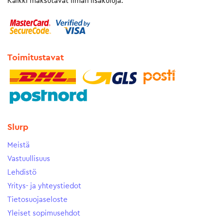
Kaikki maksutavat ilman lisäkuluja.
Toimitustavat
Slurp
Meistä
Vastuullisuus
Lehdistö
Yritys- ja yhteystiedot
Tietosuojaseloste
Yleiset sopimusehdot