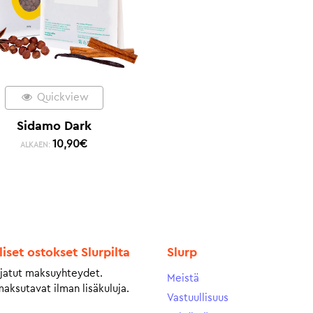
Quickview
Sidamo Dark
10,90
€
ALKAEN:
liset ostokset Slurpilta
Slurp
jatut maksuyhteydet.
Meistä
maksutavat ilman lisäkuluja.
Vastuullisuus