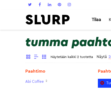
Tilaa
K
tumma paaht
Näytä
2
Näytetään kaikki 2 tuotetta
Paahtimo
Paaht
2
Abi Coffee
Tu