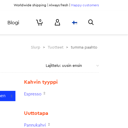
Worldwide shipping | Always fresh |
Happy customers
0
Blogi
Slurp
>
Tuotteet
>
tumma paahto
Kahvin tyyppi
2
Espresso
nen
2
Uuttotapa
2
Pannukahvi