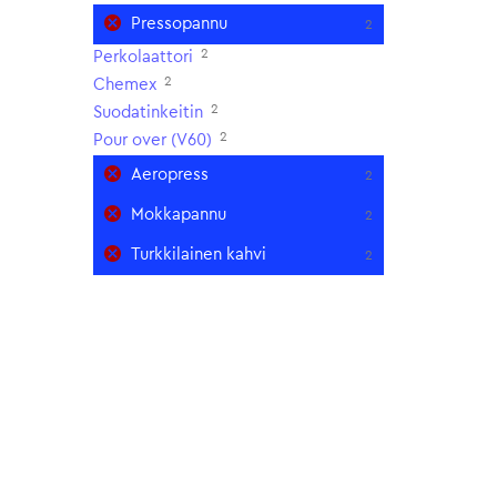
Pressopannu
2
2
Perkolaattori
2
Chemex
2
Suodatinkeitin
2
Pour over (V60)
Aeropress
2
Mokkapannu
2
Turkkilainen kahvi
2