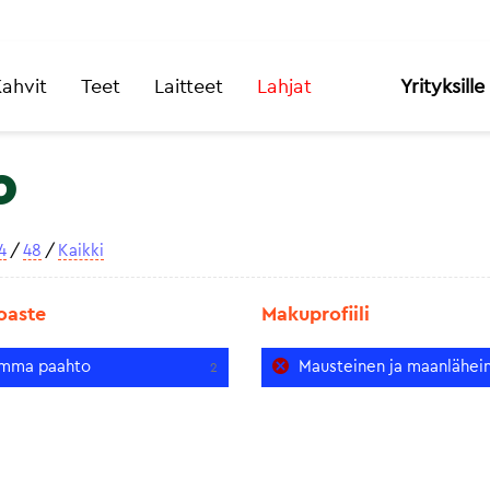
ahvit
Teet
Laitteet
Lahjat
Yrityksille
o
4
/
48
/
Kaikki
oaste
Makuprofiili
mma paahto
Mausteinen ja maanlähei
2