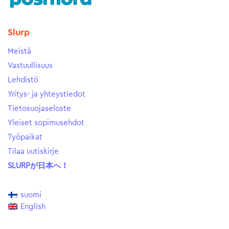
Slurp
Meistä
Vastuullisuus
Lehdistö
Yritys- ja yhteystiedot
Tietosuojaseloste
Yleiset sopimusehdot
Työpaikat
Tilaa uutiskirje
SLURPが日本へ！
suomi
English