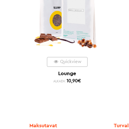
Quickview
Lounge
10,90
€
ALKAEN:
Maksutavat
Turval