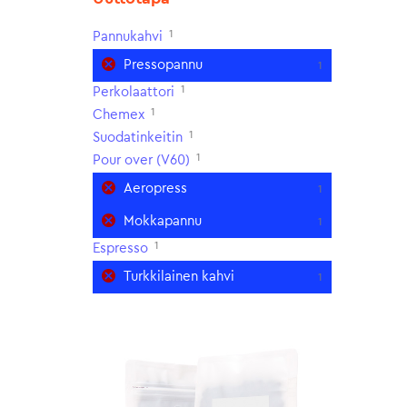
1
Pannukahvi
Pressopannu
1
1
Perkolaattori
1
Chemex
1
Suodatinkeitin
1
Pour over (V60)
Aeropress
1
Mokkapannu
1
1
Espresso
Turkkilainen kahvi
1