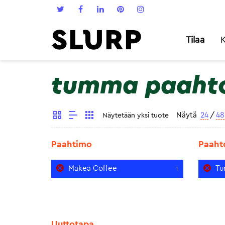
Tilaa
K
tumma paaht
Näytä
24
/
48
Näytetään yksi tuote
Paahtimo
Paaht
Makea Coffee
Tu
1
Uuttotapa