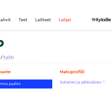
ahvit
Teet
Laitteet
Lahjat
Yrityksille
o
/
Kaikki
oaste
Makuprofiili
1
Suklainen ja pähkinäinen
mma paahto
1