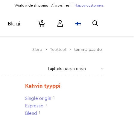
Worldwide shipping | Always fresh |
Happy customers
0
Blogi
Slurp
>
Tuotteet
>
tumma paahto
Kahvin tyyppi
1
Single origin
1
Espresso
1
Blend