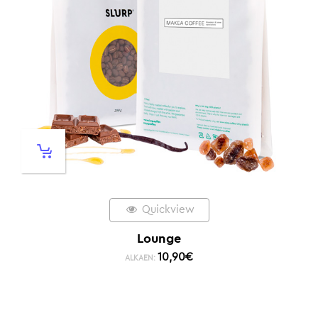
Quickview
Lounge
10,90
€
ALKAEN: