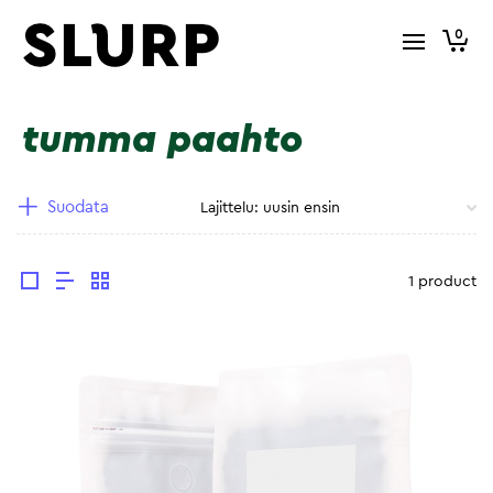
0
tumma paahto
Suodata
1 product