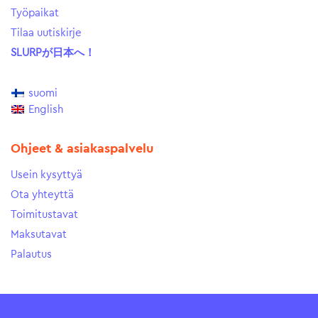
Työpaikat
Tilaa uutiskirje
SLURPが日本へ！
suomi
English
Ohjeet & asiakaspalvelu
Usein kysyttyä
Ota yhteyttä
Toimitustavat
Maksutavat
Palautus