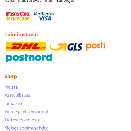
Kaikki maksutavat ilman lisäkuluja.
Toimitustavat
Slurp
Meistä
Vastuullisuus
Lehdistö
Yritys- ja yhteystiedot
Tietosuojaseloste
Yleiset sopimusehdot