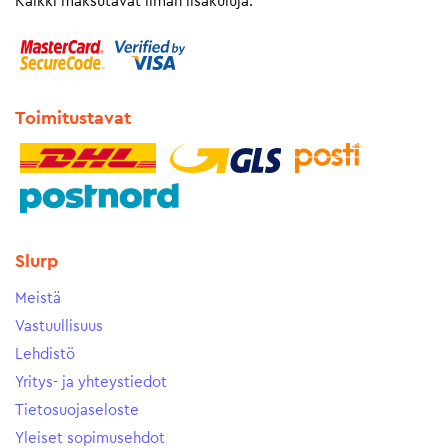
Kaikki maksutavat ilman lisäkuluja.
Toimitustavat
Slurp
Meistä
Vastuullisuus
Lehdistö
Yritys- ja yhteystiedot
Tietosuojaseloste
Yleiset sopimusehdot