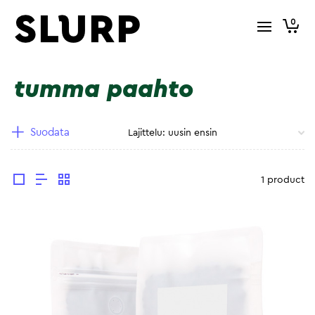
0
tumma paahto
Suodata
1 product