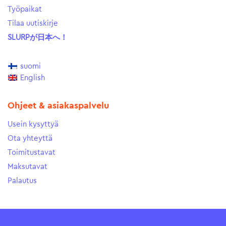
Työpaikat
Tilaa uutiskirje
SLURPが日本へ！
suomi
English
Ohjeet & asiakaspalvelu
Usein kysyttyä
Ota yhteyttä
Toimitustavat
Maksutavat
Palautus