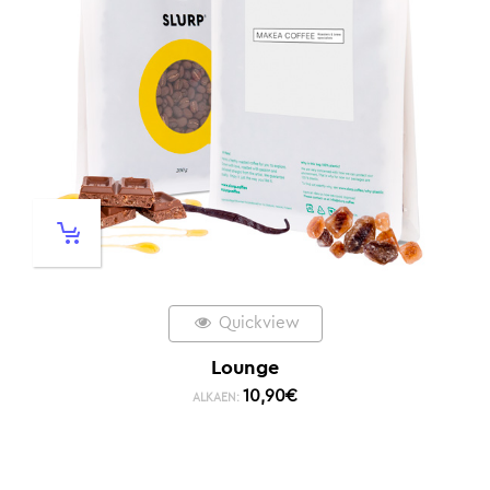
Quickview
Lounge
10,90
€
ALKAEN: