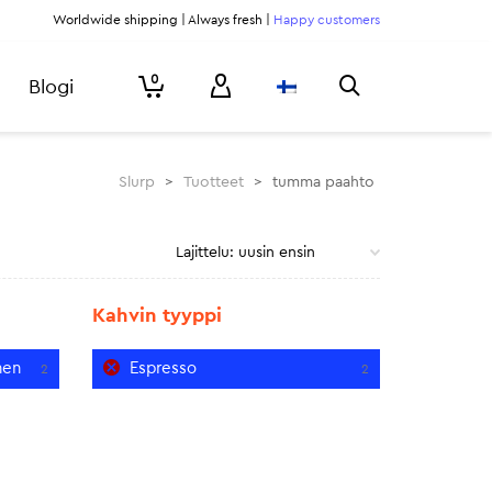
Worldwide shipping | Always fresh |
Happy customers
0
Blogi
Slurp
>
Tuotteet
>
tumma paahto
Kahvin tyyppi
nen
Espresso
2
2