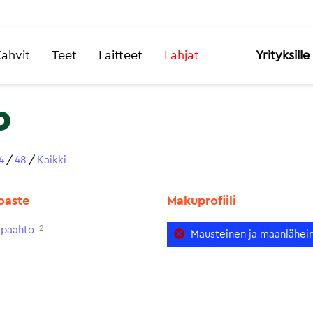
ahvit
Teet
Laitteet
Lahjat
Yrityksille
o
4
/
48
/
Kaikki
oaste
Makuprofiili
2
paahto
Mausteinen ja maanlähei