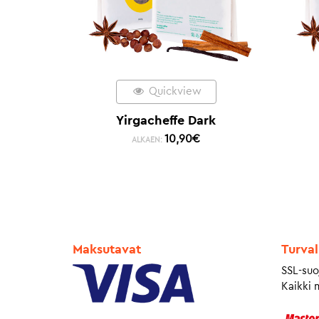
Quickview
Yirgacheffe Dark
10,90
€
ALKAEN:
Maksutavat
Turval
SSL-suo
Kaikki 