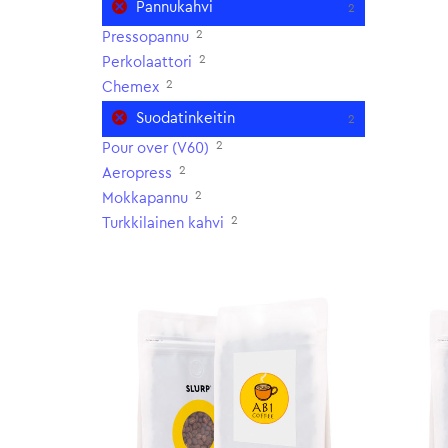
Pannukahvi
2
2
Pressopannu
2
Perkolaattori
2
Chemex
Suodatinkeitin
2
2
Pour over (V60)
2
Aeropress
2
Mokkapannu
2
Turkkilainen kahvi