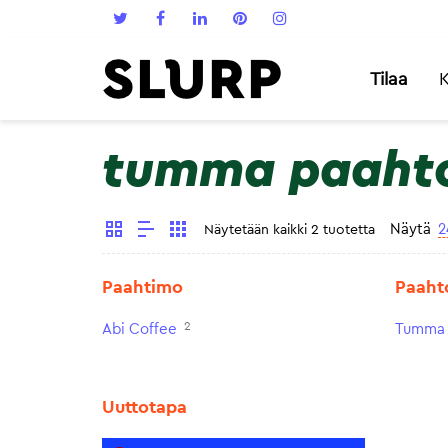
Tilaa
K
tumma paaht
Näytä
2
Näytetään kaikki 2 tuotetta
Paahtimo
Paaht
2
Abi Coffee
Tumma 
Uuttotapa