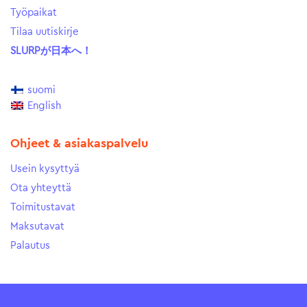
Työpaikat
Tilaa uutiskirje
SLURPが日本へ！
suomi
English
Ohjeet & asiakaspalvelu
Usein kysyttyä
Ota yhteyttä
Toimitustavat
Maksutavat
Palautus