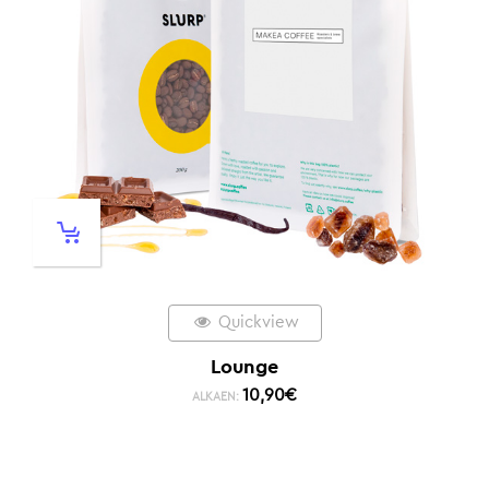
Quickview
Lounge
10,90
€
ALKAEN: