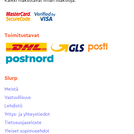
Kaikki maksutavat ilman lisäkuluja.
Toimitustavat
Slurp
Meistä
Vastuullisuus
Lehdistö
Yritys- ja yhteystiedot
Tietosuojaseloste
Yleiset sopimusehdot