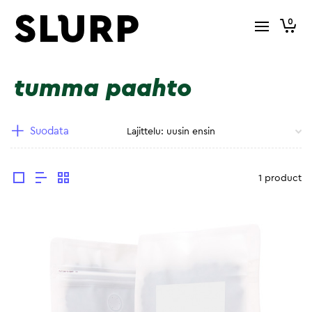
0
tumma paahto
Suodata
1 product