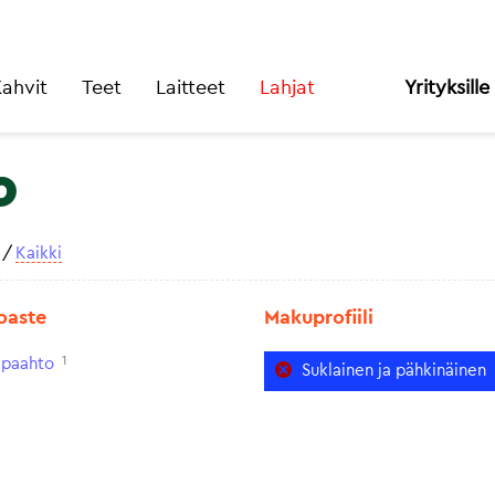
ahvit
Teet
Laitteet
Lahjat
Yrityksille
o
/
Kaikki
oaste
Makuprofiili
1
paahto
Suklainen ja pähkinäinen