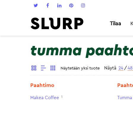
Tilaa
K
tumma paaht
Näytä
24
/
48
Näytetään yksi tuote
Paahtimo
Paaht
1
Makea Coffee
Tumma 