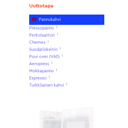
Uuttotapa
Pannukahvi
1
1
Pressopannu
1
Perkolaattori
1
Chemex
1
Suodatinkeitin
1
Pour over (V60)
1
Aeropress
1
Mokkapannu
1
Espresso
1
Turkkilainen kahvi