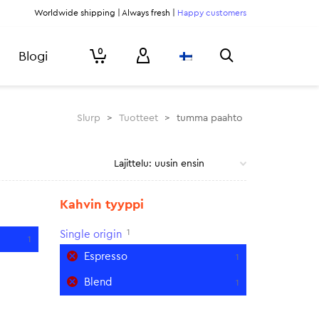
Worldwide shipping | Always fresh |
Happy customers
0
Blogi
Slurp
>
Tuotteet
>
tumma paahto
Kahvin tyyppi
1
Single origin
1
Espresso
1
Blend
1