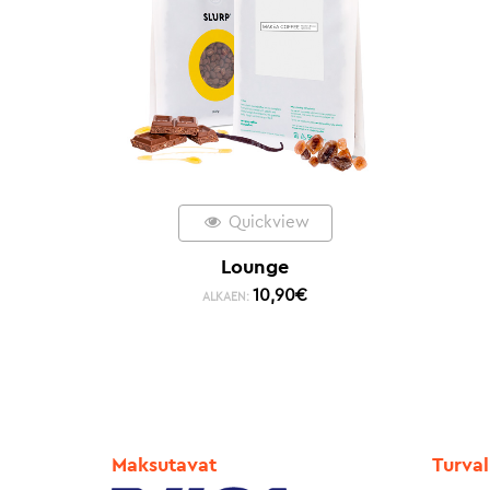
Quickview
Lounge
10,90
€
ALKAEN:
Maksutavat
Turval