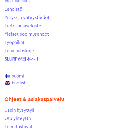
Vastuullisuus
Lehdistö
Yritys- ja yhteystiedot
Tietosuojaseloste
Yleiset sopimusehdot
Työpaikat
Tilaa uutiskirje
SLURPが日本へ！
suomi
English
Ohjeet & asiakaspalvelu
Usein kysyttyä
Ota yhteyttä
Toimitustavat