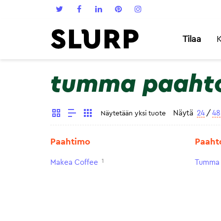
Tilaa
K
tumma paaht
Näytä
24
/
48
Näytetään yksi tuote
Paahtimo
Paaht
1
Makea Coffee
Tumma 