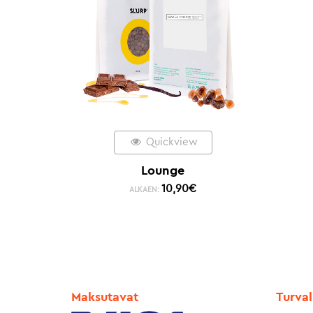
Quickview
Lounge
10,90
€
ALKAEN:
Maksutavat
Turval