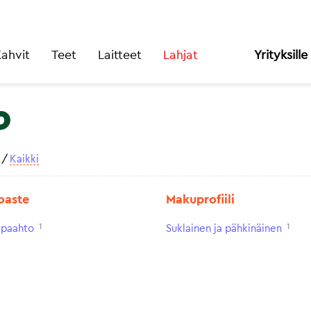
ahvit
Teet
Laitteet
Lahjat
Yrityksille
o
/
Kaikki
oaste
Makuprofiili
1
1
paahto
Suklainen ja pähkinäinen