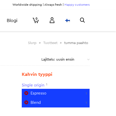
Worldwide shipping | Always fresh |
Happy customers
0
Blogi
Slurp
>
Tuotteet
>
tumma paahto
Kahvin tyyppi
1
Single origin
Espresso
1
Blend
1