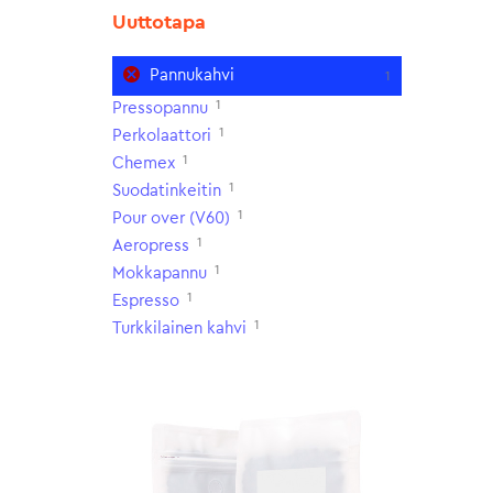
Uuttotapa
Pannukahvi
1
1
Pressopannu
1
Perkolaattori
1
Chemex
1
Suodatinkeitin
1
Pour over (V60)
1
Aeropress
1
Mokkapannu
1
Espresso
1
Turkkilainen kahvi