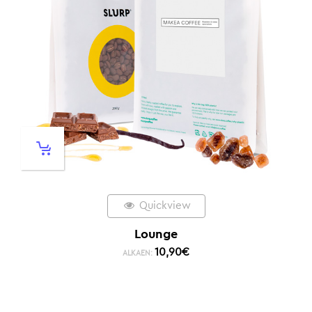
Quickview
Lounge
10,90
€
ALKAEN: