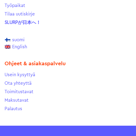
Työpaikat
Tilaa uutiskirje
SLURPが日本へ！
suomi
English
Ohjeet & asiakaspalvelu
Usein kysyttyä
Ota yhteyttä
Toimitustavat
Maksutavat
Palautus