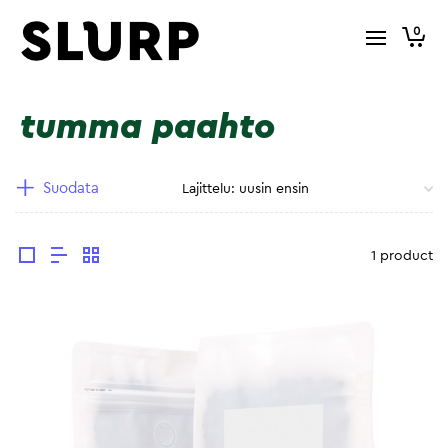
0
tumma paahto
Suodata
1 product