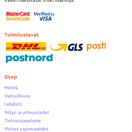
Kaikki maksutavat ilman lisäkuluja.
Toimitustavat
Slurp
Meistä
Vastuullisuus
Lehdistö
Yritys- ja yhteystiedot
Tietosuojaseloste
Yleiset sopimusehdot