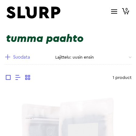
0
tumma paahto
Suodata
1 product