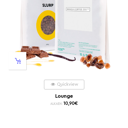
Quickview
Lounge
10,90
€
ALKAEN: