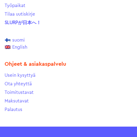
Työpaikat
Tilaa uutiskirje
SLURPが日本へ！
suomi
English
Ohjeet & asiakaspalvelu
Usein kysyttyä
Ota yhteyttä
Toimitustavat
Maksutavat
Palautus