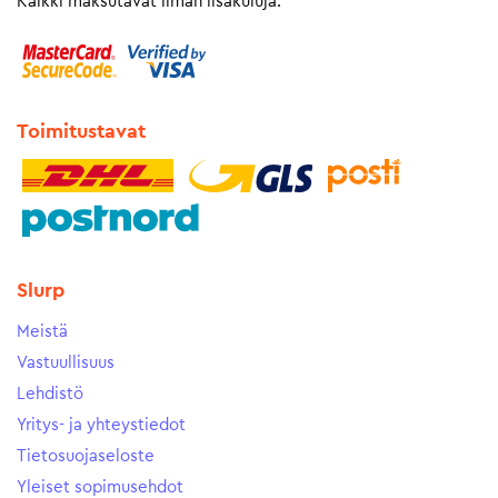
Kaikki maksutavat ilman lisäkuluja.
Toimitustavat
Slurp
Meistä
Vastuullisuus
Lehdistö
Yritys- ja yhteystiedot
Tietosuojaseloste
Yleiset sopimusehdot