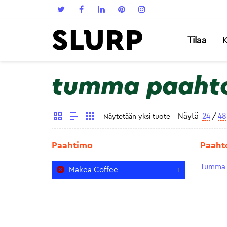
Tilaa
K
tumma paaht
Näytä
24
/
48
Näytetään yksi tuote
Paahtimo
Paaht
Tumma 
Makea Coffee
1