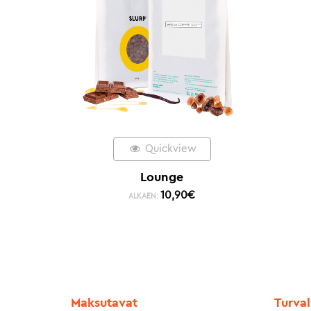
Quickview
Lounge
10,90
€
ALKAEN:
Maksutavat
Turval