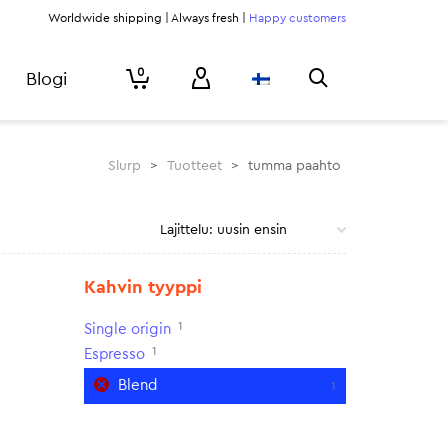
Worldwide shipping | Always fresh |
Happy customers
0
Blogi
Slurp
>
Tuotteet
>
tumma paahto
Kahvin tyyppi
1
Single origin
1
Espresso
Blend
1