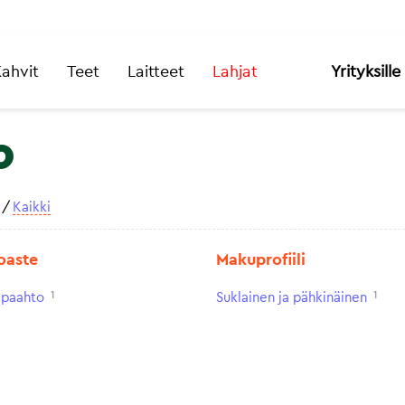
ahvit
Teet
Laitteet
Lahjat
Yrityksille
o
/
Kaikki
oaste
Makuprofiili
1
1
paahto
Suklainen ja pähkinäinen