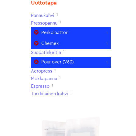
Uuttotapa
1
Pannukahvi
1
Pressopannu
Perkolaattori
1
Chemex
1
1
Suodatinkeitin
Pour over (V60)
1
1
Aeropress
1
Mokkapannu
1
Espresso
1
Turkkilainen kahvi