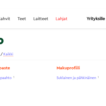
ahvit
Teet
Laitteet
Lahjat
Yrityksille
o
/
Kaikki
oaste
Makuprofiili
1
1
paahto
Suklainen ja pähkinäinen