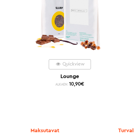
Quickview
Lounge
10,90
€
ALKAEN:
Maksutavat
Turval