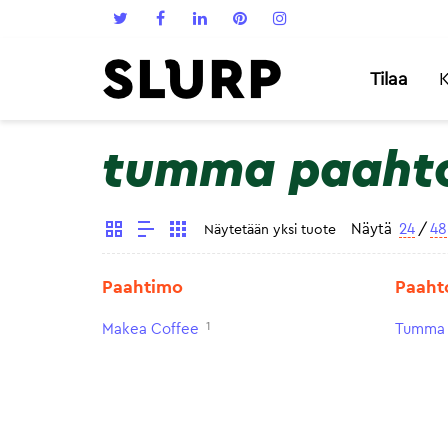
Tilaa
K
tumma paaht
Näytä
24
/
48
Näytetään yksi tuote
Paahtimo
Paaht
1
Makea Coffee
Tumma 