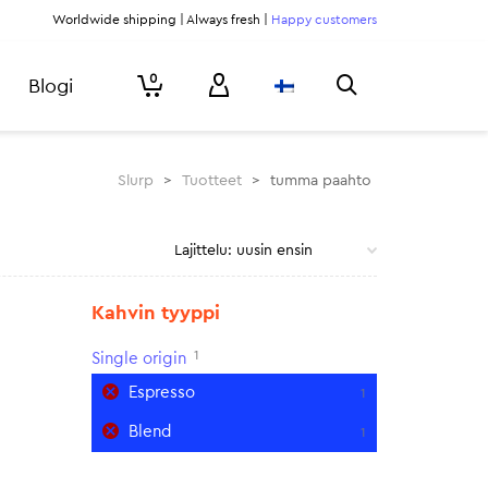
Worldwide shipping | Always fresh |
Happy customers
0
Blogi
Slurp
>
Tuotteet
>
tumma paahto
Kahvin tyyppi
1
Single origin
Espresso
1
Blend
1