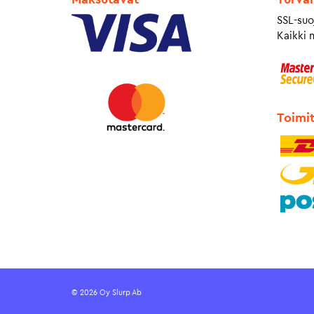
SSL-suo
Kaikki 
Toimi
© 2026 Oy Slurp Ab