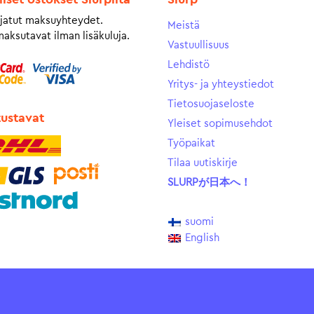
jatut maksuyhteydet.
Meistä
maksutavat ilman lisäkuluja.
Vastuullisuus
Lehdistö
Yritys- ja yhteystiedot
Tietosuojaseloste
tustavat
Yleiset sopimusehdot
Työpaikat
Tilaa uutiskirje
SLURPが日本へ！
suomi
English