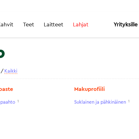
ahvit
Teet
Laitteet
Lahjat
Yrityksille
o
/
Kaikki
oaste
Makuprofiili
1
1
paahto
Suklainen ja pähkinäinen