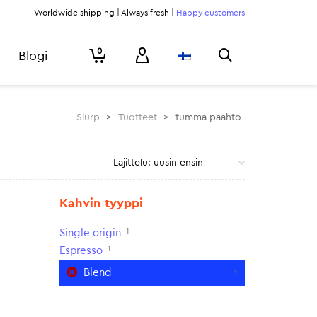
Worldwide shipping | Always fresh |
Happy customers
0
Blogi
Slurp
>
Tuotteet
>
tumma paahto
Kahvin tyyppi
1
Single origin
1
Espresso
Blend
1