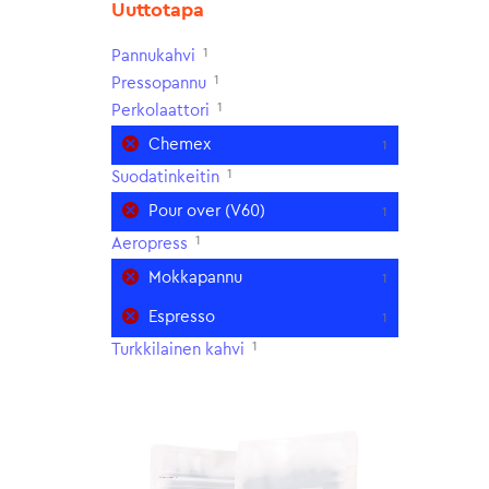
Uuttotapa
1
Pannukahvi
1
Pressopannu
1
Perkolaattori
Chemex
1
1
Suodatinkeitin
Pour over (V60)
1
1
Aeropress
Mokkapannu
1
Espresso
1
1
Turkkilainen kahvi