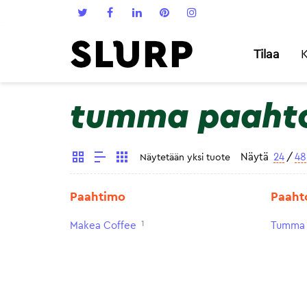
Tilaa
K
tumma paaht
Näytä
24
/
48
Näytetään yksi tuote
Paahtimo
Paaht
1
Makea Coffee
Tumma 