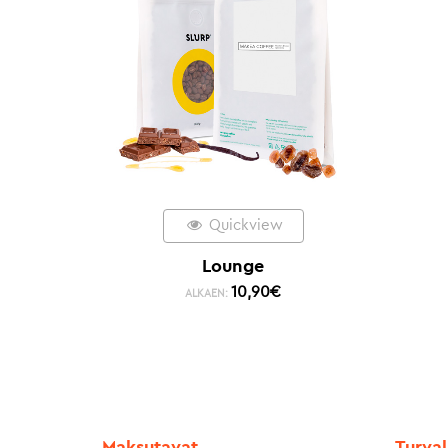
Quickview
Lounge
10,90
€
ALKAEN:
Maksutavat
Turval