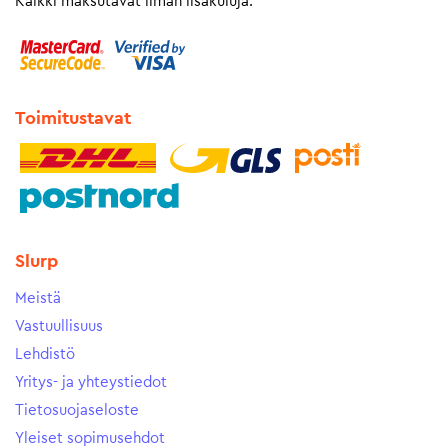
Kaikki maksutavat ilman lisäkuluja.
Toimitustavat
Slurp
Meistä
Vastuullisuus
Lehdistö
Yritys- ja yhteystiedot
Tietosuojaseloste
Yleiset sopimusehdot