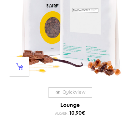
Quickview
Lounge
10,90
€
ALKAEN: