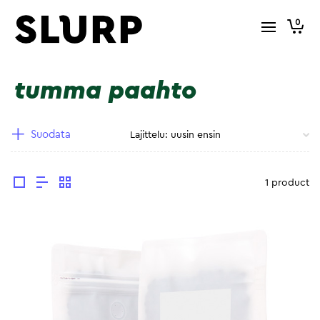
0
tumma paahto
Suodata
1 product