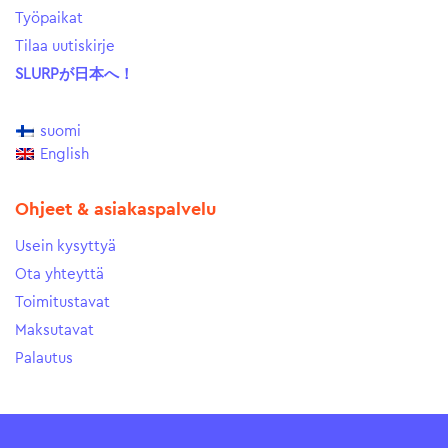
Työpaikat
Tilaa uutiskirje
SLURPが日本へ！
suomi
English
Ohjeet & asiakaspalvelu
Usein kysyttyä
Ota yhteyttä
Toimitustavat
Maksutavat
Palautus