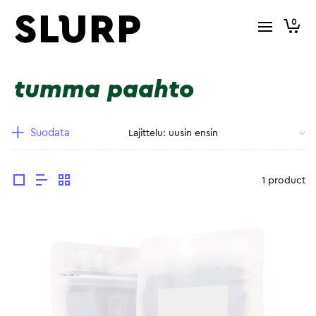
0
tumma paahto
Suodata
1 product