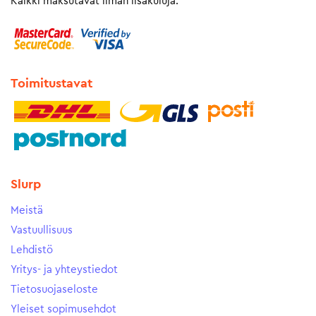
Kaikki maksutavat ilman lisäkuluja.
Toimitustavat
Slurp
Meistä
Vastuullisuus
Lehdistö
Yritys- ja yhteystiedot
Tietosuojaseloste
Yleiset sopimusehdot