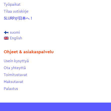
Työpaikat
Tilaa uutiskirje
SLURPが日本へ！
suomi
English
Ohjeet & asiakaspalvelu
Usein kysyttyä
Ota yhteyttä
Toimitustavat
Maksutavat
Palautus