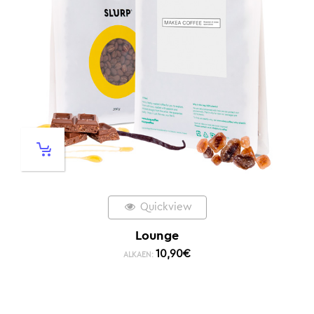
Quickview
Lounge
10,90
€
ALKAEN: