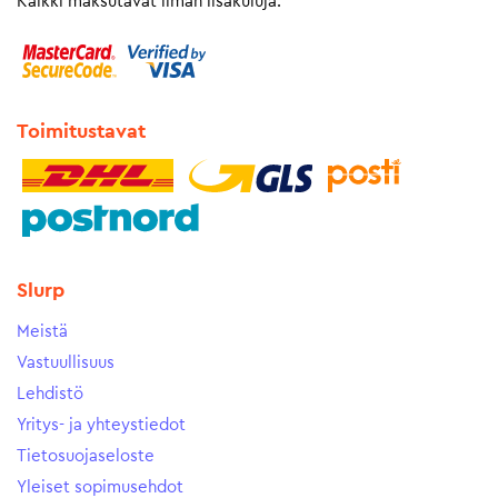
Kaikki maksutavat ilman lisäkuluja.
Toimitustavat
Slurp
Meistä
Vastuullisuus
Lehdistö
Yritys- ja yhteystiedot
Tietosuojaseloste
Yleiset sopimusehdot