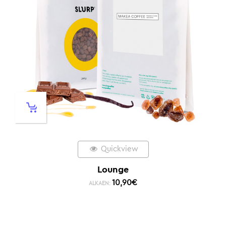
Quickview
Lounge
10,90
€
ALKAEN: