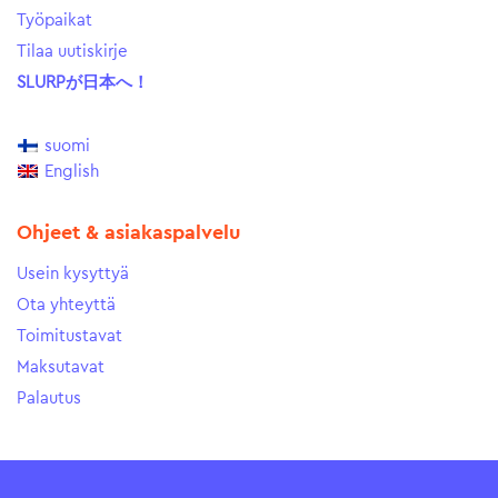
Työpaikat
Tilaa uutiskirje
SLURPが日本へ！
suomi
English
Ohjeet & asiakaspalvelu
Usein kysyttyä
Ota yhteyttä
Toimitustavat
Maksutavat
Palautus