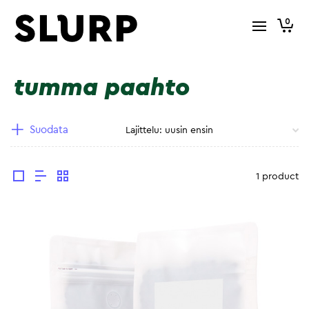
0
tumma paahto
Suodata
1 product