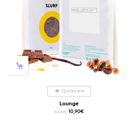
Quickview
Lounge
10,90
€
ALKAEN: