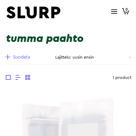
0
tumma paahto
Suodata
1 product