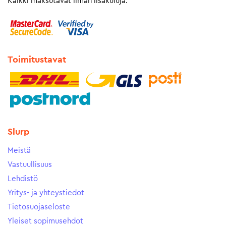
Kaikki maksutavat ilman lisäkuluja.
Toimitustavat
Slurp
Meistä
Vastuullisuus
Lehdistö
Yritys- ja yhteystiedot
Tietosuojaseloste
Yleiset sopimusehdot