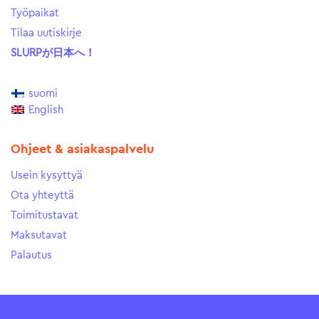
Työpaikat
Tilaa uutiskirje
SLURPが日本へ！
suomi
English
Ohjeet & asiakaspalvelu
Usein kysyttyä
Ota yhteyttä
Toimitustavat
Maksutavat
Palautus