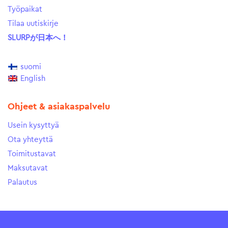
Työpaikat
Tilaa uutiskirje
SLURPが日本へ！
suomi
English
Ohjeet & asiakaspalvelu
Usein kysyttyä
Ota yhteyttä
Toimitustavat
Maksutavat
Palautus