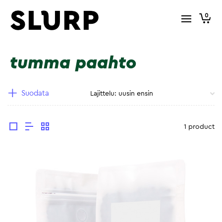
0
tumma paahto
Suodata
1 product