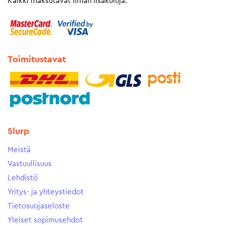
Kaikki maksutavat ilman lisäkuluja.
Toimitustavat
Slurp
Meistä
Vastuullisuus
Lehdistö
Yritys- ja yhteystiedot
Tietosuojaseloste
Yleiset sopimusehdot