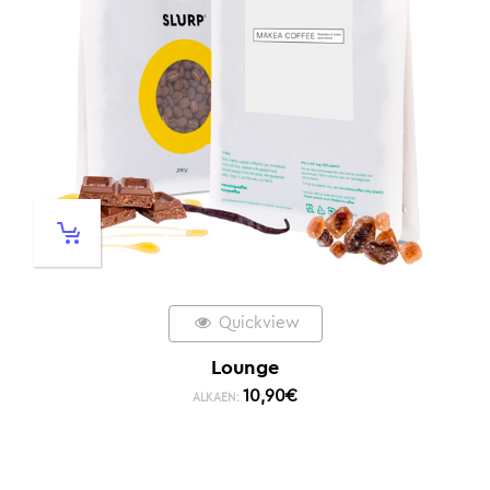
Quickview
Lounge
10,90
€
ALKAEN: