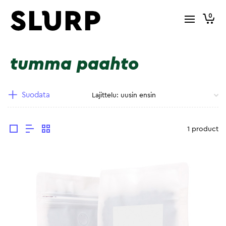
0
tumma paahto
Suodata
1 product