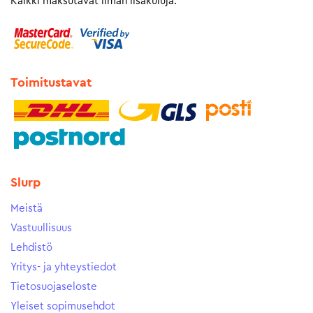
Kaikki maksutavat ilman lisäkuluja.
Toimitustavat
Slurp
Meistä
Vastuullisuus
Lehdistö
Yritys- ja yhteystiedot
Tietosuojaseloste
Yleiset sopimusehdot