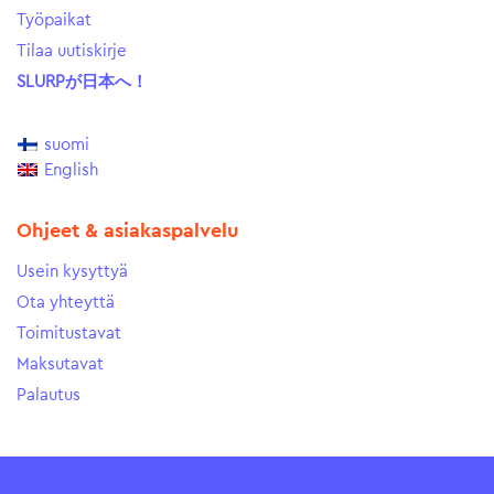
Työpaikat
Tilaa uutiskirje
SLURPが日本へ！
suomi
English
Ohjeet & asiakaspalvelu
Usein kysyttyä
Ota yhteyttä
Toimitustavat
Maksutavat
Palautus