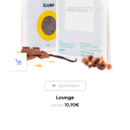
Quickview
Lounge
10,90
€
ALKAEN: