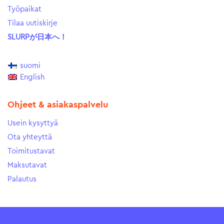
Työpaikat
Tilaa uutiskirje
SLURPが日本へ！
suomi
English
Ohjeet & asiakaspalvelu
Usein kysyttyä
Ota yhteyttä
Toimitustavat
Maksutavat
Palautus