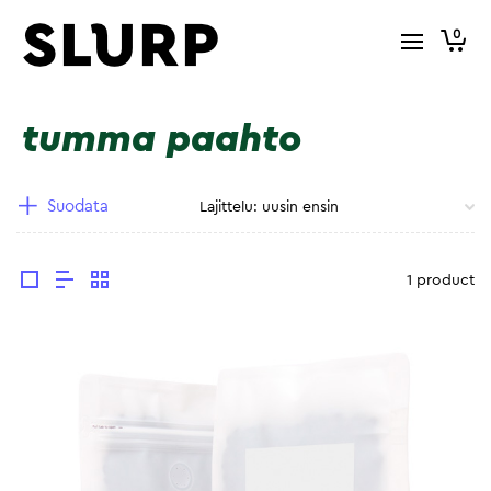
0
tumma paahto
Suodata
1 product