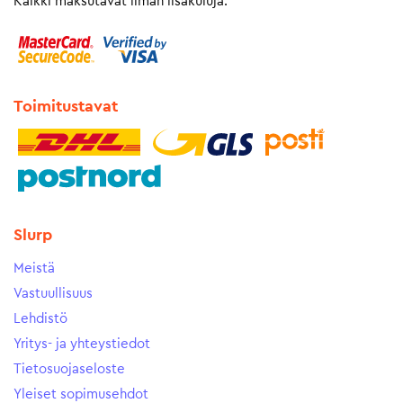
Kaikki maksutavat ilman lisäkuluja.
Toimitustavat
Slurp
Meistä
Vastuullisuus
Lehdistö
Yritys- ja yhteystiedot
Tietosuojaseloste
Yleiset sopimusehdot