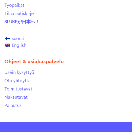
Työpaikat
Tilaa uutiskirje
SLURPが日本へ！
suomi
English
Ohjeet & asiakaspalvelu
Usein kysyttyä
Ota yhteyttä
Toimitustavat
Maksutavat
Palautus