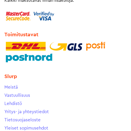
Kaikki maksutavat ilman lisäkuluja.
Toimitustavat
Slurp
Meistä
Vastuullisuus
Lehdistö
Yritys- ja yhteystiedot
Tietosuojaseloste
Yleiset sopimusehdot