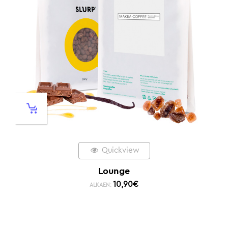
Quickview
Lounge
10,90
€
ALKAEN: