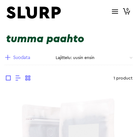
0
tumma paahto
Suodata
1 product