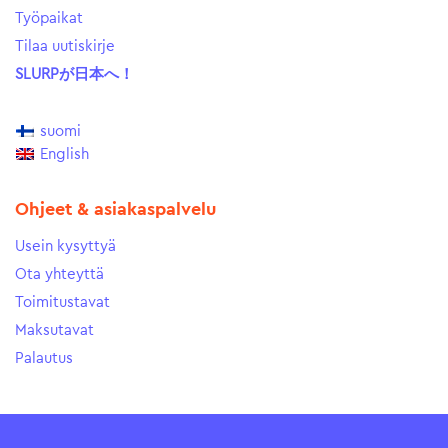
Työpaikat
Tilaa uutiskirje
SLURPが日本へ！
suomi
English
Ohjeet & asiakaspalvelu
Usein kysyttyä
Ota yhteyttä
Toimitustavat
Maksutavat
Palautus