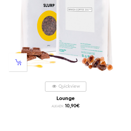
Quickview
Lounge
10,90
€
ALKAEN: