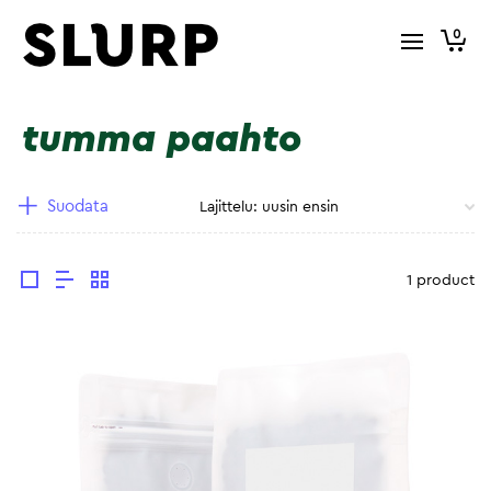
0
tumma paahto
Suodata
1 product