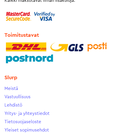
Kaikki maksutavat ilman lisäkuluja.
Toimitustavat
Slurp
Meistä
Vastuullisuus
Lehdistö
Yritys- ja yhteystiedot
Tietosuojaseloste
Yleiset sopimusehdot