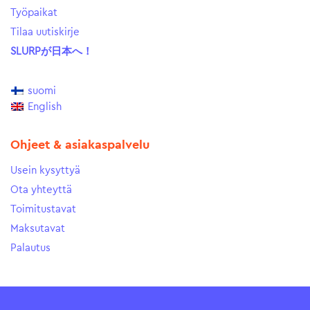
Työpaikat
Tilaa uutiskirje
SLURPが日本へ！
suomi
English
Ohjeet & asiakaspalvelu
Usein kysyttyä
Ota yhteyttä
Toimitustavat
Maksutavat
Palautus