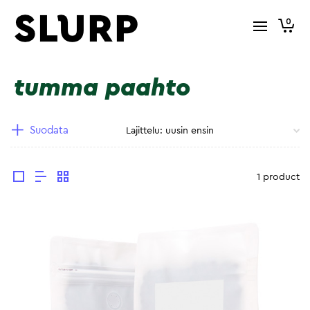
0
tumma paahto
Suodata
1 product