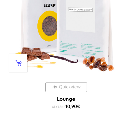
Quickview
Lounge
10,90
€
ALKAEN: