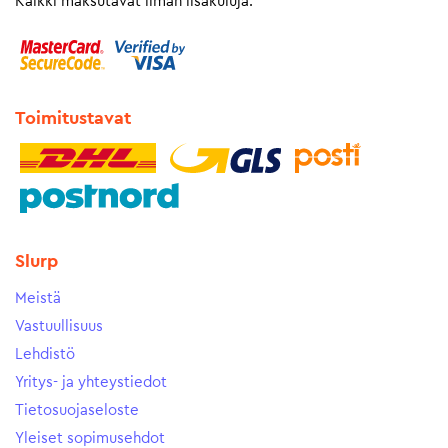
Kaikki maksutavat ilman lisäkuluja.
Toimitustavat
Slurp
Meistä
Vastuullisuus
Lehdistö
Yritys- ja yhteystiedot
Tietosuojaseloste
Yleiset sopimusehdot