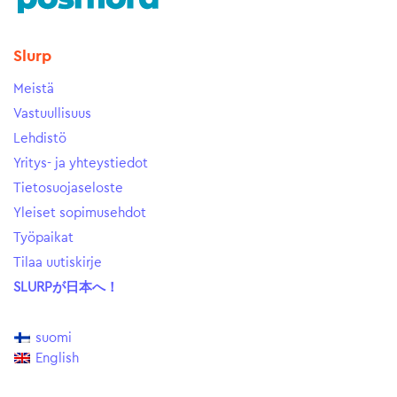
Slurp
Meistä
Vastuullisuus
Lehdistö
Yritys- ja yhteystiedot
Tietosuojaseloste
Yleiset sopimusehdot
Työpaikat
Tilaa uutiskirje
SLURPが日本へ！
suomi
English