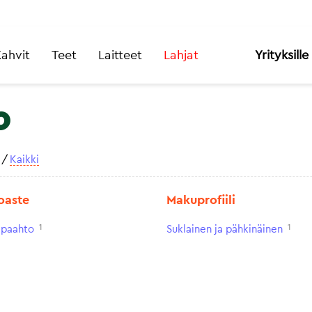
ahvit
Teet
Laitteet
Lahjat
Yrityksille
o
/
Kaikki
oaste
Makuprofiili
1
1
paahto
Suklainen ja pähkinäinen