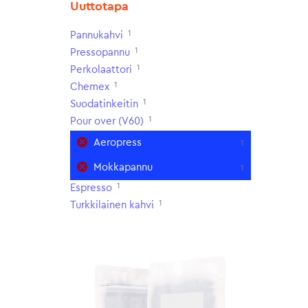
Uuttotapa
1
Pannukahvi
1
Pressopannu
1
Perkolaattori
1
Chemex
1
Suodatinkeitin
1
Pour over (V60)
Aeropress
1
Mokkapannu
1
1
Espresso
1
Turkkilainen kahvi