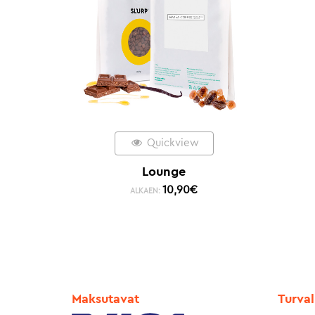
Quickview
Lounge
10,90
€
ALKAEN:
Maksutavat
Turval