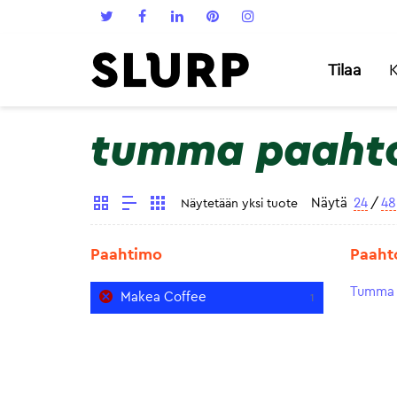
Tilaa
K
tumma paaht
Näytä
24
/
48
Näytetään yksi tuote
Paahtimo
Paaht
Tumma 
Makea Coffee
1