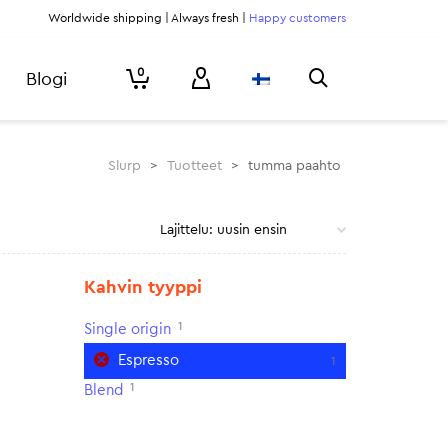
Worldwide shipping | Always fresh |
Happy customers
0
Blogi
Slurp
>
Tuotteet
>
tumma paahto
Kahvin tyyppi
1
Single origin
Espresso
1
1
Blend