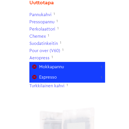
Uuttotapa
1
Pannukahvi
1
Pressopannu
1
Perkolaattori
1
Chemex
1
Suodatinkeitin
1
Pour over (V60)
1
Aeropress
Mokkapannu
1
Espresso
1
1
Turkkilainen kahvi