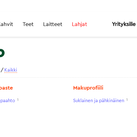
ahvit
Teet
Laitteet
Lahjat
Yrityksille
o
/
Kaikki
oaste
Makuprofiili
1
1
paahto
Suklainen ja pähkinäinen