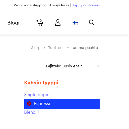
Worldwide shipping | Always fresh |
Happy customers
0
Blogi
Slurp
>
Tuotteet
>
tumma paahto
Kahvin tyyppi
1
Single origin
Espresso
1
1
Blend