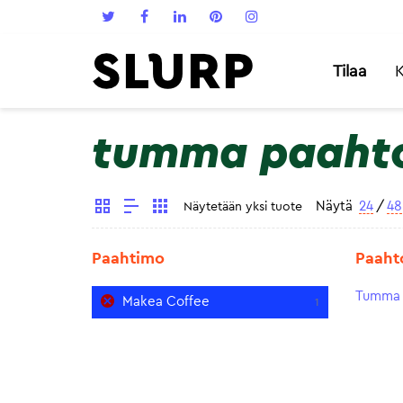
Tilaa
K
tumma paaht
Näytä
24
/
48
Näytetään yksi tuote
Paahtimo
Paaht
Tumma 
Makea Coffee
1