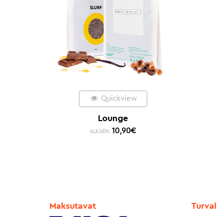
Quickview
Lounge
10,90
€
ALKAEN:
Maksutavat
Turval