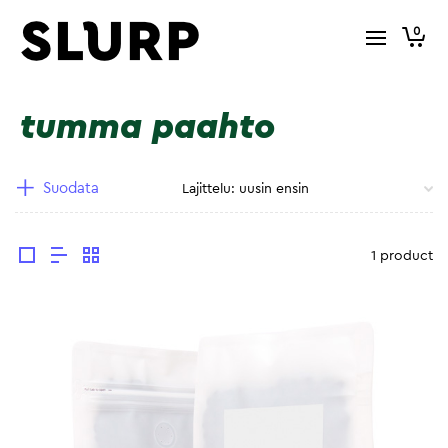
0
tumma paahto
Suodata
1 product