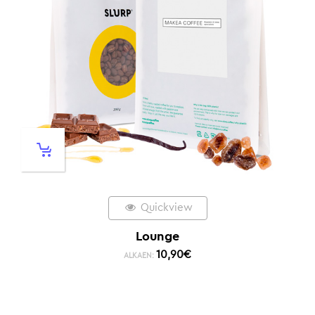
Quickview
Lounge
10,90
€
ALKAEN: