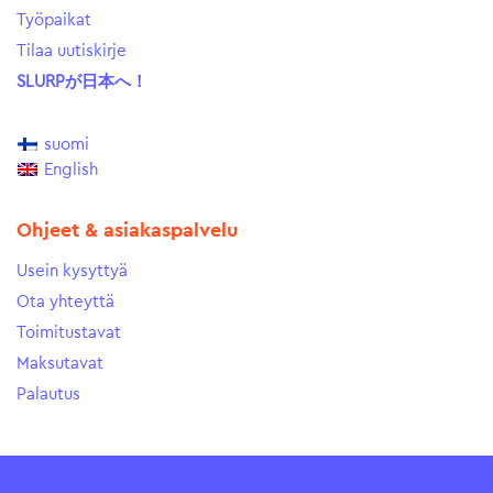
Työpaikat
Tilaa uutiskirje
SLURPが日本へ！
suomi
English
Ohjeet & asiakaspalvelu
Usein kysyttyä
Ota yhteyttä
Toimitustavat
Maksutavat
Palautus