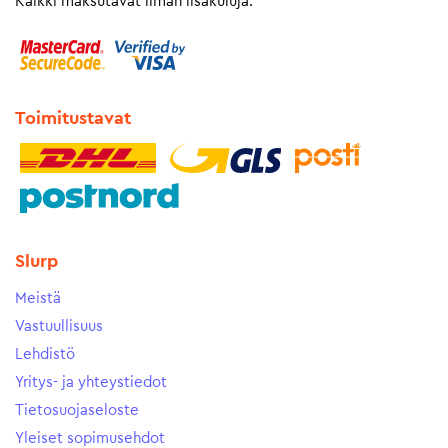
Kaikki maksutavat ilman lisäkuluja.
Toimitustavat
Slurp
Meistä
Vastuullisuus
Lehdistö
Yritys- ja yhteystiedot
Tietosuojaseloste
Yleiset sopimusehdot