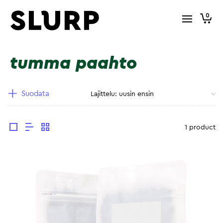
0
tumma paahto
Suodata
1 product