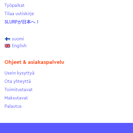
Työpaikat
Tilaa uutiskirje
SLURPが日本へ！
suomi
English
Ohjeet & asiakaspalvelu
Usein kysyttyä
Ota yhteyttä
Toimitustavat
Maksutavat
Palautus