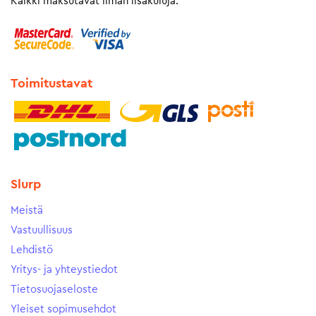
Kaikki maksutavat ilman lisäkuluja.
Toimitustavat
Slurp
Meistä
Vastuullisuus
Lehdistö
Yritys- ja yhteystiedot
Tietosuojaseloste
Yleiset sopimusehdot