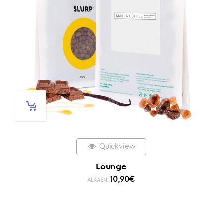
Quickview
Lounge
10,90
€
ALKAEN: