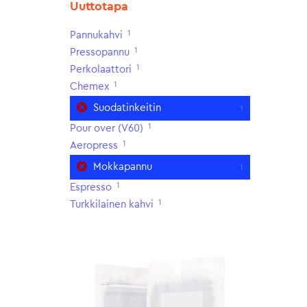
Uuttotapa
1
Pannukahvi
1
Pressopannu
1
Perkolaattori
1
Chemex
Suodatinkeitin
1
1
Pour over (V60)
1
Aeropress
Mokkapannu
1
1
Espresso
1
Turkkilainen kahvi