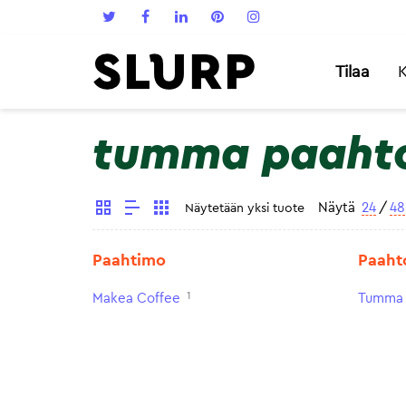
Tilaa
K
tumma paaht
Näytä
24
/
48
Näytetään yksi tuote
Paahtimo
Paaht
1
Makea Coffee
Tumma 