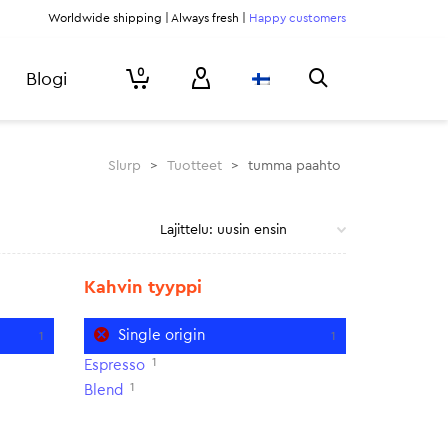
Worldwide shipping | Always fresh |
Happy customers
0
Blogi
Slurp
>
Tuotteet
>
tumma paahto
Kahvin tyyppi
Single origin
1
1
1
Espresso
1
Blend