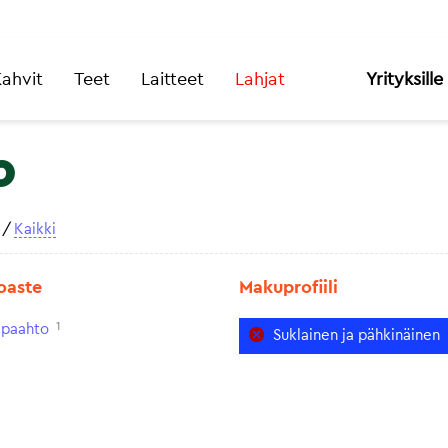
ahvit
Teet
Laitteet
Lahjat
Yrityksille
o
/
Kaikki
oaste
Makuprofiili
1
paahto
Suklainen ja pähkinäinen