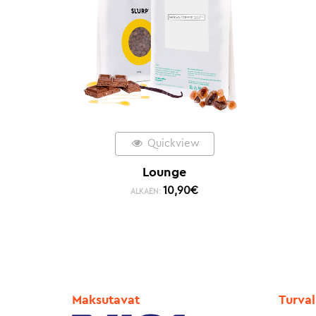
Quickview
Lounge
10,90
€
ALKAEN:
Maksutavat
Turval