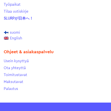
Työpaikat
Tilaa uutiskirje
SLURPが日本へ！
suomi
English
Ohjeet & asiakaspalvelu
Usein kysyttyä
Ota yhteyttä
Toimitustavat
Maksutavat
Palautus