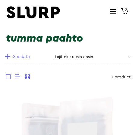
0
tumma paahto
Suodata
1 product