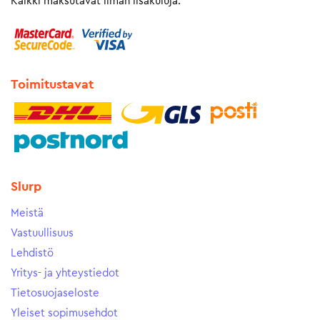
Kaikki maksutavat ilman lisäkuluja.
Toimitustavat
Slurp
Meistä
Vastuullisuus
Lehdistö
Yritys- ja yhteystiedot
Tietosuojaseloste
Yleiset sopimusehdot