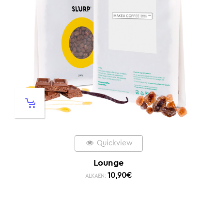
Quickview
Lounge
10,90
€
ALKAEN: