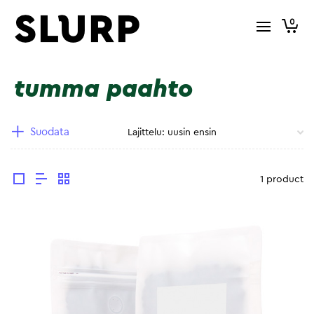
0
tumma paahto
Suodata
1 product