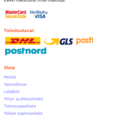
Kaikki maksutavat ilman lisäkuluja.
Toimitustavat
Slurp
Meistä
Vastuullisuus
Lehdistö
Yritys- ja yhteystiedot
Tietosuojaseloste
Yleiset sopimusehdot