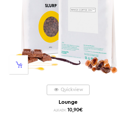
Quickview
Lounge
10,90
€
ALKAEN: