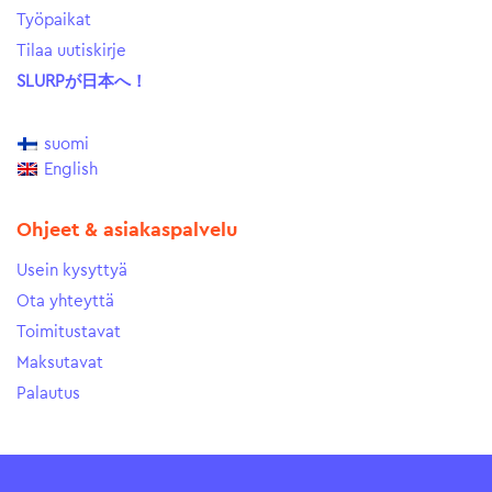
Työpaikat
Tilaa uutiskirje
SLURPが日本へ！
suomi
English
Ohjeet & asiakaspalvelu
Usein kysyttyä
Ota yhteyttä
Toimitustavat
Maksutavat
Palautus