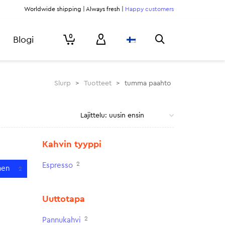
Worldwide shipping | Always fresh |
Happy customers
0
Blogi
Slurp
>
Tuotteet
>
tumma paahto
Kahvin tyyppi
2
Espresso
nen
2
Uuttotapa
2
Pannukahvi