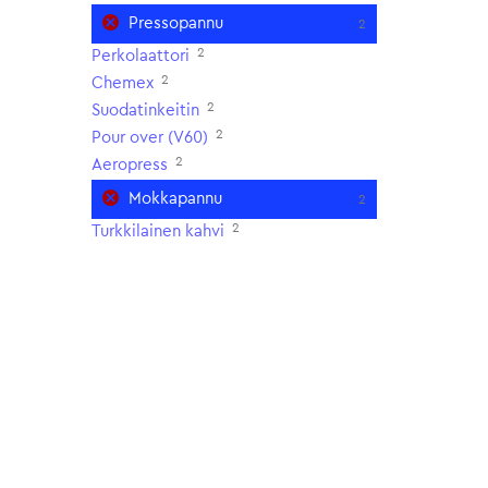
Pressopannu
2
2
Perkolaattori
2
Chemex
2
Suodatinkeitin
2
Pour over (V60)
2
Aeropress
Mokkapannu
2
2
Turkkilainen kahvi