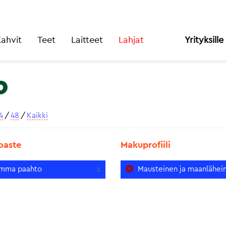
ahvit
Teet
Laitteet
Lahjat
Yrityksille
o
4
/
48
/
Kaikki
oaste
Makuprofiili
mma paahto
Mausteinen ja maanlähei
2