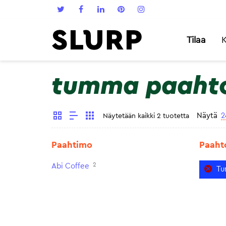
Tilaa
K
tumma paaht
Näytä
2
Näytetään kaikki 2 tuotetta
Paahtimo
Paaht
2
Abi Coffee
Tu