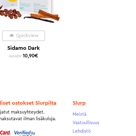
Quickview
Sidamo Dark
10,90
€
ALKAEN:
liset ostokset Slurpilta
Slurp
jatut maksuyhteydet.
Meistä
maksutavat ilman lisäkuluja.
Vastuullisuus
Lehdistö