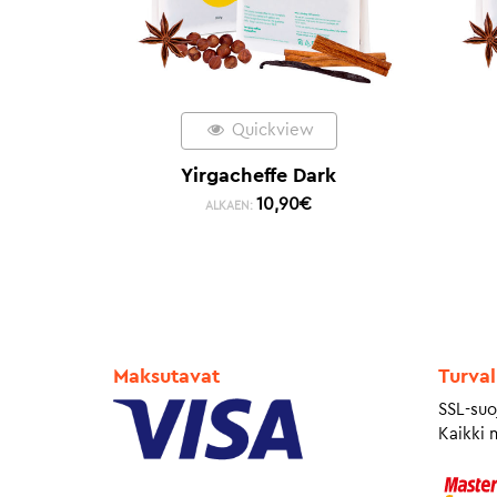
Quickview
Yirgacheffe Dark
10,90
€
ALKAEN:
Maksutavat
Turval
SSL-suo
Kaikki 