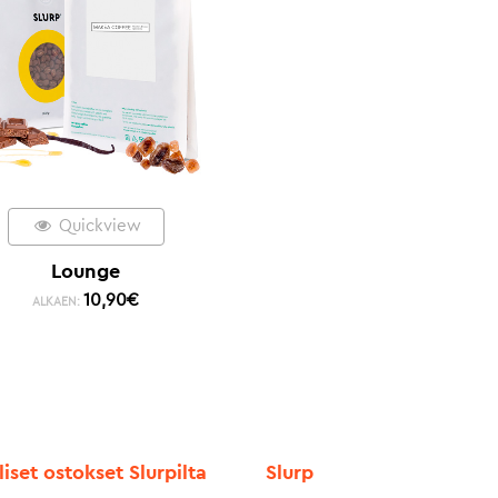
Quickview
Lounge
10,90
€
ALKAEN:
liset ostokset Slurpilta
Slurp