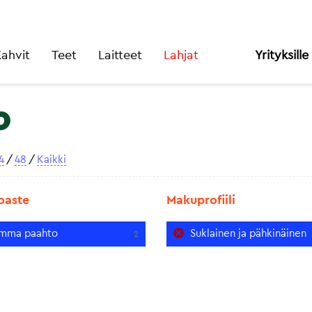
ahvit
Teet
Laitteet
Lahjat
Yrityksille
o
4
/
48
/
Kaikki
oaste
Makuprofiili
mma paahto
Suklainen ja pähkinäinen
2