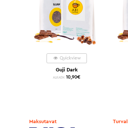
Quickview
Guji Dark
10,90
€
ALKAEN:
Maksutavat
Turval