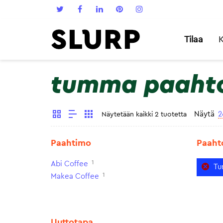
Tilaa
K
tumma paaht
Näytä
2
Näytetään kaikki 2 tuotetta
Paahtimo
Paaht
1
Abi Coffee
Tu
1
Makea Coffee
Uuttotapa