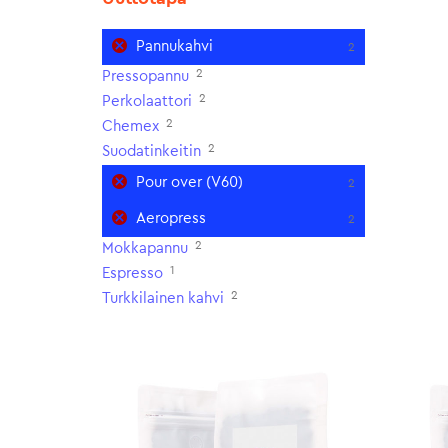
Pannukahvi
2
2
Pressopannu
2
Perkolaattori
2
Chemex
2
Suodatinkeitin
Pour over (V60)
2
Aeropress
2
2
Mokkapannu
1
Espresso
2
Turkkilainen kahvi