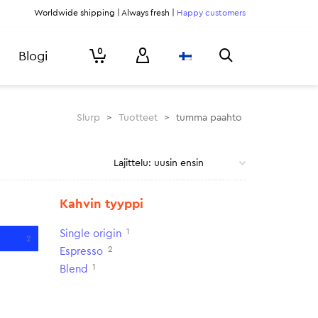
Worldwide shipping | Always fresh |
Happy customers
0
Blogi
Slurp
>
Tuotteet
>
tumma paahto
Kahvin tyyppi
1
Single origin
2
2
Espresso
1
Blend