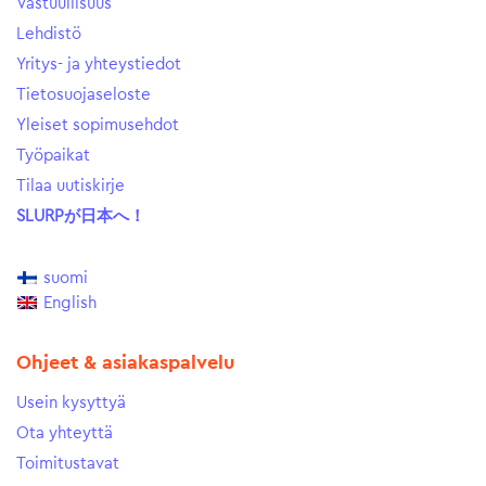
Vastuullisuus
Lehdistö
Yritys- ja yhteystiedot
Tietosuojaseloste
Yleiset sopimusehdot
Työpaikat
Tilaa uutiskirje
SLURPが日本へ！
suomi
English
Ohjeet & asiakaspalvelu
Usein kysyttyä
Ota yhteyttä
Toimitustavat