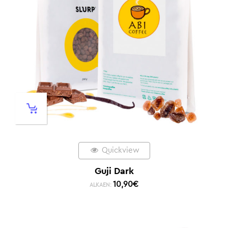
Quickview
Guji Dark
10,90
€
ALKAEN: