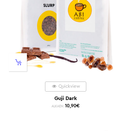
Quickview
Guji Dark
10,90
€
ALKAEN: