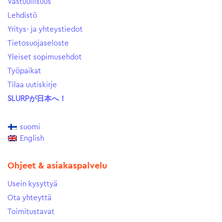
Vastuullisuus
Lehdistö
Yritys- ja yhteystiedot
Tietosuojaseloste
Yleiset sopimusehdot
Työpaikat
Tilaa uutiskirje
SLURPが日本へ！
suomi
English
Ohjeet & asiakaspalvelu
Usein kysyttyä
Ota yhteyttä
Toimitustavat