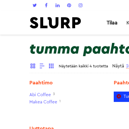
Tilaa
K
tumma paaht
Näytä
2
Näytetään kaikki 4 tuotetta
Paahtimo
Paaht
3
Abi Coffee
Tu
1
Makea Coffee
Uuttotapa