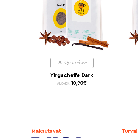
Quickview
Yirgacheffe Dark
10,90
€
ALKAEN:
Maksutavat
Turval