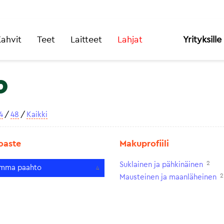
ahvit
Teet
Laitteet
Lahjat
Yrityksille
o
4
/
48
/
Kaikki
oaste
Makuprofiili
2
Suklainen ja pähkinäinen
mma paahto
4
2
Mausteinen ja maanläheinen