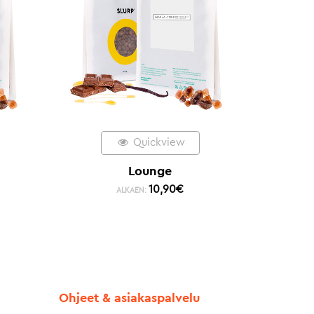
Quickview
Lounge
10,90
€
ALKAEN:
Ohjeet & asiakaspalvelu