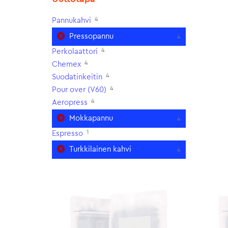
4
Pannukahvi
Pressopannu
4
4
Perkolaattori
4
Chemex
4
Suodatinkeitin
4
Pour over (V60)
4
Aeropress
Mokkapannu
4
1
Espresso
Turkkilainen kahvi
4