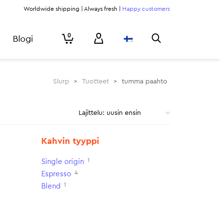
Worldwide shipping | Always fresh |
Happy customers
0
Blogi
Slurp
>
Tuotteet
>
tumma paahto
Kahvin tyyppi
1
Single origin
4
Espresso
1
Blend