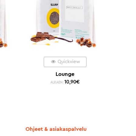
Quickview
Lounge
10,90
€
ALKAEN:
Ohjeet & asiakaspalvelu