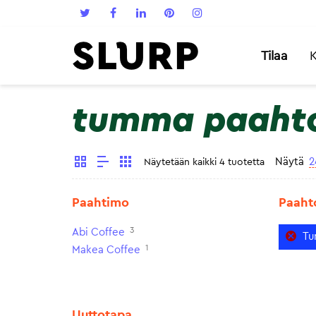
Tilaa
K
tumma paaht
Näytä
2
Näytetään kaikki 4 tuotetta
Paahtimo
Paaht
3
Abi Coffee
Tu
1
Makea Coffee
Uuttotapa