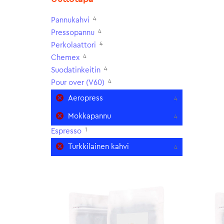
4
Pannukahvi
4
Pressopannu
4
Perkolaattori
4
Chemex
4
Suodatinkeitin
4
Pour over (V60)
Aeropress
4
Mokkapannu
4
1
Espresso
Turkkilainen kahvi
4