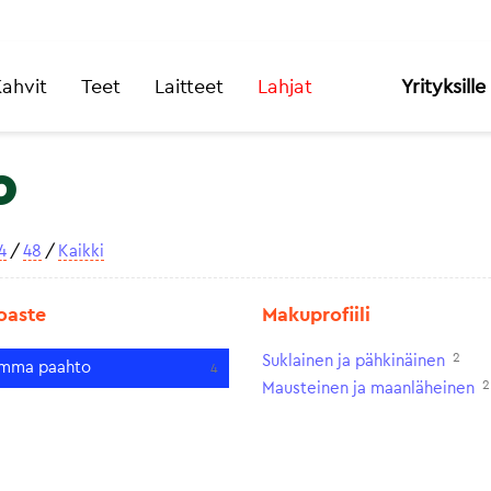
ahvit
Teet
Laitteet
Lahjat
Yrityksille
o
4
/
48
/
Kaikki
oaste
Makuprofiili
2
Suklainen ja pähkinäinen
mma paahto
4
2
Mausteinen ja maanläheinen