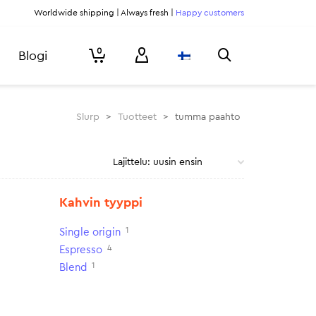
Worldwide shipping | Always fresh |
Happy customers
0
Blogi
Slurp
>
Tuotteet
>
tumma paahto
Kahvin tyyppi
1
Single origin
4
Espresso
1
Blend