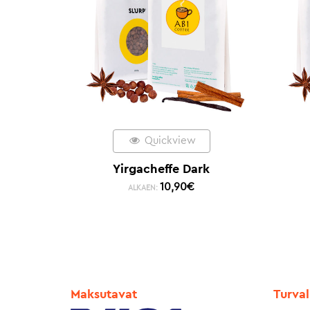
Quickview
Yirgacheffe Dark
10,90
€
ALKAEN:
Maksutavat
Turval