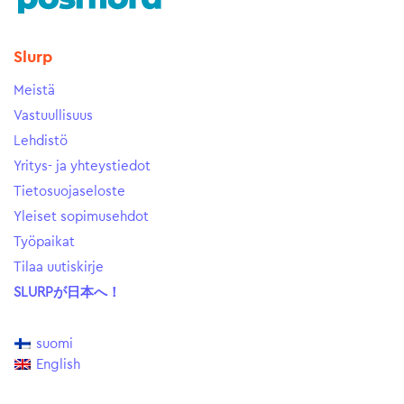
Slurp
Meistä
Vastuullisuus
Lehdistö
Yritys- ja yhteystiedot
Tietosuojaseloste
Yleiset sopimusehdot
Työpaikat
Tilaa uutiskirje
SLURPが日本へ！
suomi
English