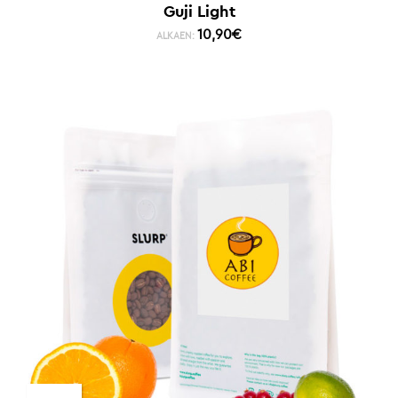
Guji Light
10,90
€
ALKAEN: