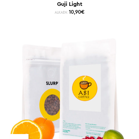
Guji Light
10,90
€
ALKAEN: