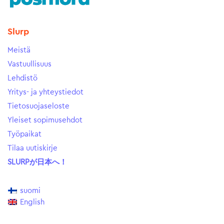
Slurp
Meistä
Vastuullisuus
Lehdistö
Yritys- ja yhteystiedot
Tietosuojaseloste
Yleiset sopimusehdot
Työpaikat
Tilaa uutiskirje
SLURPが日本へ！
suomi
English