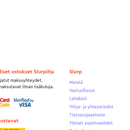
liset ostokset Slurpilta
Slurp
jatut maksuyhteydet.
Meistä
maksutavat ilman lisäkuluja.
Vastuullisuus
Lehdistö
Yritys- ja yhteystiedot
Tietosuojaseloste
tustavat
Yleiset sopimusehdot