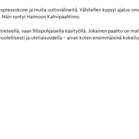
 espressokone ja muita uuttovälineitä. Vähitellen kypsyi ajatus o
ta. Näin syntyi Haimoon Kahvipaahtimo.
eteellä, vaan fiilispohjaisella käsityöllä. Jokainen paahto on mahd
olellisesti ja uteliaisuudella – aivan kuten ensimmäisinä kokeilup