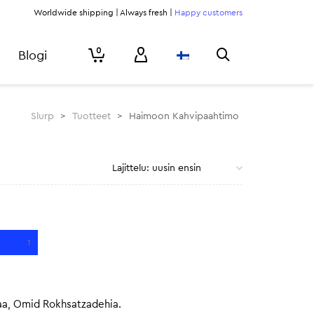
Worldwide shipping | Always fresh |
Happy customers
0
Blogi
Slurp
>
Tuotteet
>
Haimoon Kahvipaahtimo
1
jaa, Omid Rokhsatzadehia.