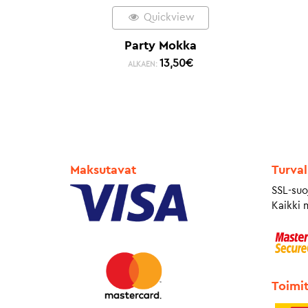
Quickview
Party Mokka
13,50
€
ALKAEN:
Maksutavat
Turval
SSL-suo
Kaikki 
Toimi