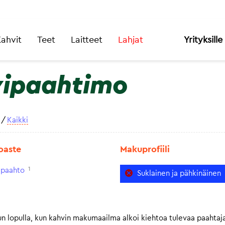
ahvit
Teet
Laitteet
Lahjat
Yrityksille
ipaahtimo
/
Kaikki
oaste
Makuprofiili
1
paahto
Suklainen ja pähkinäinen
un lopulla, kun kahvin makumaailma alkoi kiehtoa tulevaa paahta