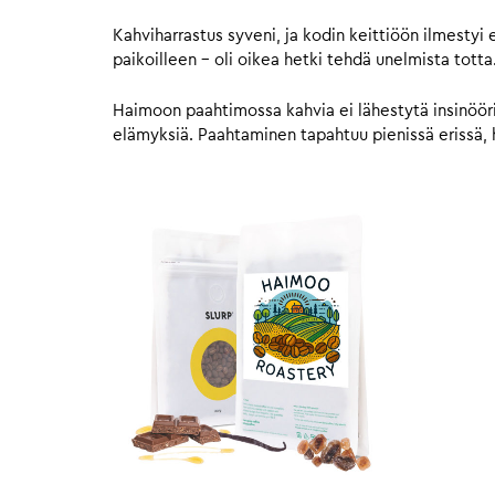
Kahviharrastus syveni, ja kodin keittiöön ilmestyi
paikoilleen – oli oikea hetki tehdä unelmista tot
Haimoon paahtimossa kahvia ei lähestytä insinööriti
elämyksiä. Paahtaminen tapahtuu pienissä erissä, hu