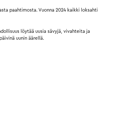
masta paahtimosta. Vuonna 2024 kaikki loksahti
ollisuus löytää uusia sävyjä, vivahteita ja
äivinä uunin äärellä.