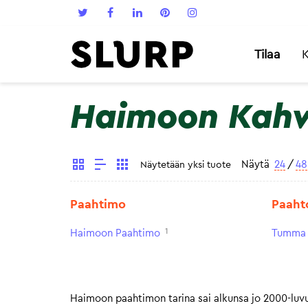
Tilaa
K
Haimoon Kahv
Näytä
24
/
48
Näytetään yksi tuote
Paahtimo
Paaht
1
Haimoon Paahtimo
Tumma 
Haimoon paahtimon tarina sai alkunsa jo 2000-luv